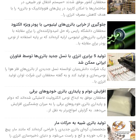
محققان کشور موفق شدند «سیستم انتقال نور طبیعی در
ساختمان‌ها با امکان کاربرد در پنل‌های فتوولتاییک و باتری» را با
هدف کاهش مصرف انرژی را…
جلوگیری از خرابی باتری‌های لیتیومی با پودر ویژه الکترود
محققان دانشگاه رایس راه حل امیدوارکننده‌ای را برای مقابله با
خرابی باتری‌های لیتیومی ارایه کرده‌اند که بر پایه استفاده از نوعی
پودر برای مقابله با…
تولید 5 برابری انرژی با نسل جدید باتری‌ها توسط فناوران
ایرانی ممکن شد
یک شرکت دانش‌بنیان توانسته نسل جدیدی از باتری‌های فلز هوا را
بومی‌سازی و تولید کند و به گفته محققان این شرکت توان تولید
انرژی با…
افزایش دوام و پایداری باتری خودروهای برقی
محققان موفق به ابداع نوعی الکترولیت لاستیکی شده‌اند که دوام
و پایداری باتری خودروهای برقی را به میزان چشمگیری افزایش
می‌دهد. به گزارش امواج‌برتر به نقل از…
تولید باتری شبیه به حرکات مار
متخصصان کره‌ای باتری جدیدی را طراحی کرده‌اند که مانند مار، پیچ
و تاب خورده و کج و راست می‌شود و دنیای ذخیره‌سازی انرژی را