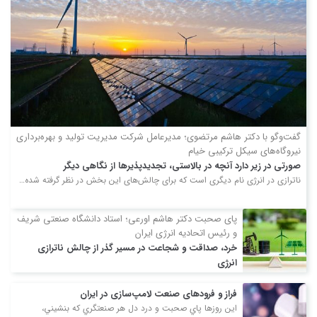
گفت‌وگو با دکتر هاشم مرتضوی؛ مدیرعامل شرکت مدیریت تولید و بهره‌برداری
نیروگاه‌های سیکل ترکیبی خیام
صورتی در زیر دارد آنچه در بالاستی، تجدیدپذیرها از نگاهی دیگر
ناترازی در انرژی نام دیگری است که برای چالش‌های این بخش در نظر گرفته شده…
پای صحبت دکتر هاشم اورعی؛ استاد دانشگاه صنعتی شریف
و رئیس اتحادیه انرژی ایران
خرد، صداقت و شجاعت در مسیر گذر از چالش ناترازی
انرژی
بسیاری از علاقمندان حوزه‌ی انرژی با دیدگاه‌های دکتر سیدهاشم
اورعی میرزمانی استاد دانشگاه صنعتی شریف…
فراز و فرود‌های صنعت لامپ‌سازی در ایران
اين روزها پاي صحبت و درد دل هر صنعتگري كه بنشيني،