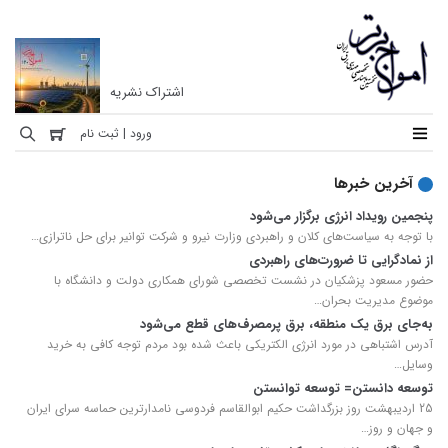
اشتراک نشریه
نشریه
ورود | ثبت نام
امواج
آخرین خبرها
برتر
پنجمین رویداد انرژی برگزار می‌شود
نخستین
با توجه به سیاست‌های کلان و راهبردی وزارت نیرو و شرکت توانیر برای حل ناترازی…
ماهنامه
از نمادگرایی تا ضرورت‌های راهبردی
تخصصی
حضور مسعود پزشکیان در نشست تخصصی شورای همکاری دولت و دانشگاه با
مهندسی
موضوع مدیریت بحران…
به‌جای برق یک منطقه، برق پرمصرف‌های قطع می‌شود
برق
آدرس اشتباهی در مورد انرژی الکتریکی باعث شده بود مردم توجه کافی به خرید
ایران
وسایل…
توسعه‌ دانستن= توسعه توانستن
25 اردیبهشت روز بزرگداشت حکیم ابوالقاسم فردوسی نامدارترین حماسه سرای ایران
و جهان و روز…