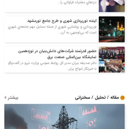
درد‌هاي مشترك فراواني را…
آینده‌ نورپردازی شهری و طرح جامع نورمشهد
نورپردازي و روشنايي شهري از جمله مسايل مهم جامعه‌ي شهري
است كه بي‌توجهي به آن…
حضور قدرتمند شرکت‌های دانش‌بنیان در نوزدهمین
نمایشگاه بین‌المللی صنعت برق
دكتر صديقه ببران مدير كل روابط عمومي وزارت نيرو در گفت‌وگو
با خبرنگار امواج برتر…
بیشتر
»
مقاله / تحلیل / سخنرانی