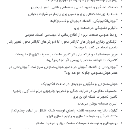
پیش‌نیاز توسعه؛چرخش نگرش‌ها در دوره‌ی پساجنگ
صنعت، نخبگان و ذخیره دانایی سه‌ضلعی طلایی عبور از بحران
حمله به زیرساخت‌های برق و تامین برق پایدار در شرایط بحرانی
آموزش‌الکترونیکی، اقتصاد دیجیتال و کسب‌وکار‌ها
ناترازی نقدینگی در صنعت برق
روابط عمومی صنعت برق؛ از اطلاع‌رسانی تا مهندسی اعتماد عمومی
اثرگذاری رفتاری آموزش‌های کاراکتر محور؛ آیا آموزش‌های کاراکتر محور، تغییر رفتار
دایمی ایجاد می‌کنند یا موقت؟
مرور سیستماتیک و فراتحلیلی اثر تغییر ساعت بر مصرف انرژی،از مفروضات
کلاسیک تا شواهد معاصر با بررسی اثر تجدیدپذیرها
آموزش‌عالی و اقتصاد آموزش در حضور هوش‌مصنوعی سرنوشت آموزش‌عالی در
عصر هوش‌مصنوعی چگونه خواهد بود؟
هوش‌مصنوعی و دگرگونی دیجیتال در صنعت الکترونیک
لجستیک معکوس در شرایط جنگی و تحریم؛ چارچوبی برای تاب‌آوری زنجیره
تامین تجهیزات شبکه توزیع برق
ایـران همیشه روشن می‌ماند
گزارش یکپارچه مجموعه نقشه‌ راه‌های توسعه شبکه انتقال در ایران، چشم‌انداز
۱۴۲۰، تاب‌آوری، هوشمندسازی و یکپارچه‌سازی انرژی
بهره‌برداری و توسعه تاسیسات صنعت برق و تجدید ساختار