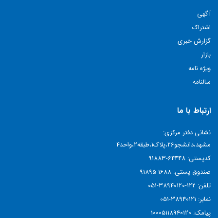
آگهی
اشتراک
گزارش خبری
بازار
ویژه نامه
سالنامه
ارتباط با ما
نشانی دفتر مرکزی:
مشهد،دانشجو26،پلاک1،طبقه2،واحد4
کدپستی:
64448-91883
صندوق پستی:
1688-91895
تلفن:
122-38940120-051
نمابر:
38940121-051
پیامک:
10005118940120