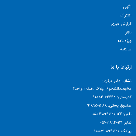
آگهی
اشتراک
گزارش خبری
بازار
ویژه نامه
سالنامه
ارتباط با ما
نشانی دفتر مرکزی:
مشهد،دانشجو26،پلاک1،طبقه2،واحد4
کدپستی:
64448-91883
صندوق پستی:
1688-91895
تلفن:
122-38940120-051
نمابر:
38940121-051
پیامک:
10005118940120