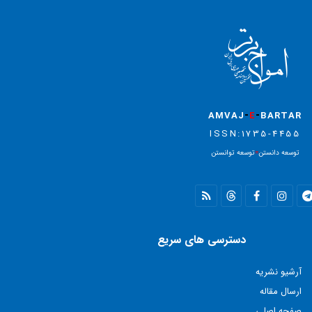
-
-
AMVAJ
E
BARTAR
ISSN:1735-4455
توسعه دانستن
=
توسعه توانستن
دسترسی های سریع
آرشیو نشریه
ارسال مقاله
صفحه اصلی