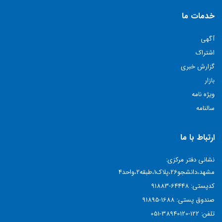
خدمات ما
آگهی
اشتراک
گزارش خبری
بازار
ویژه نامه
سالنامه
ارتباط با ما
نشانی دفتر مرکزی:
مشهد،دانشجو26،پلاک1،طبقه2،واحد4
کدپستی:
64448-91883
صندوق پستی:
1688-91895
تلفن:
122-38940120-051