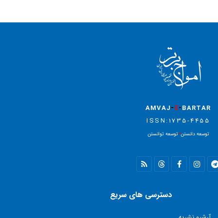
-
-
AMVAJ
E
BARTAR
ISSN:1735-4455
توسعه دانستن
=
توسعه توانستن
دسترسی های سریع
آرشیو نشریه