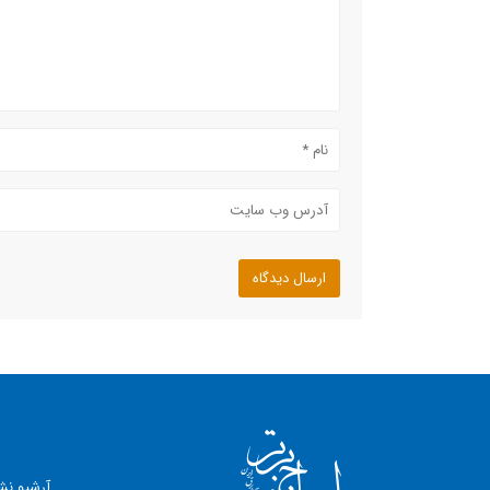
آرشیو نش