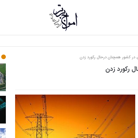
نشریه
امواج
در کشور همچنان درحال رکورد زدن
برتر
ل رکورد زدن
نخستین
ماهنامه
تخصصی
مهندسی
برق
ایران