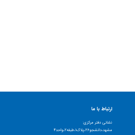
ارتباط با ما
نشانی دفتر مرکزی:
مشهد،دانشجو26،پلاک1،طبقه2،واحد4