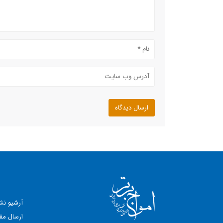
آرشیو نش
ارسال مقا