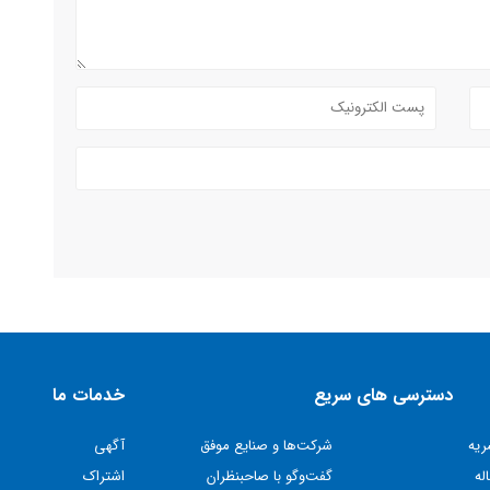
دسترسی های سریع
خدمات ما
ریه
شركت‌ها و صنايع موفق
آگهی
له
گفت‌وگو با صاحبنظران
اشتراک