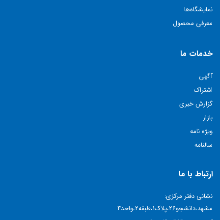
نمايشگاه‌ها
معرفی محصول
خدمات ما
آگهی
اشتراک
گزارش خبری
بازار
ویژه نامه
سالنامه
ارتباط با ما
نشانی دفتر مرکزی:
مشهد،دانشجو26،پلاک1،طبقه2،واحد4